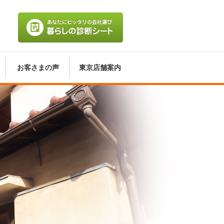
あなたにピッタリの会社選び 暮
らしの診断シート
お客さまの声
東京店舗案内
中古住宅のリフォーム
ぜひ『知っておくべきこと』
どこの会社でも