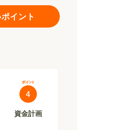
いポイント
、
資金計画